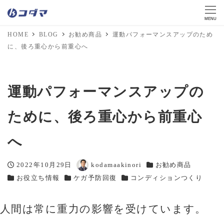
MENU
HOME
BLOG
お勧め商品
運動パフォーマンスアップのため
に、後ろ重心から前重心へ
運動パフォーマンスアップの
ために、後ろ重心から前重心
へ
2022年10月29日
kodamaakinori
お勧め商品
投稿日
著
カテゴリー
お役立ち情報
ケガ予防回復
コンディションつくり
カテゴリー
カテゴリー
者
カテゴリー
人間は常に重力の影響を受けています。