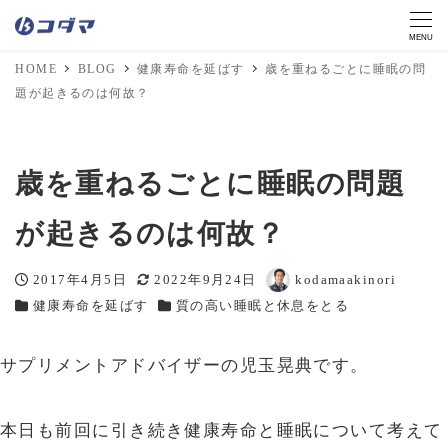
MENU
HOME
BLOG
健康寿命を延ばす
歳を重ねるごとに睡眠の問
題が起きるのは何故？
歳を重ねるごとに睡眠の問題
が起きるのは何故？
2017年4月5日
2022年9月24日
kodamaakinori
投稿日
更新日
著
健康寿命を延ばす
質の高い睡眠と休息をとる
カテゴリー
カテゴリー
者
サプリメントアドバイザーの児玉晃典です。
本日も前回に引き続き健康寿命と睡眠について考えて